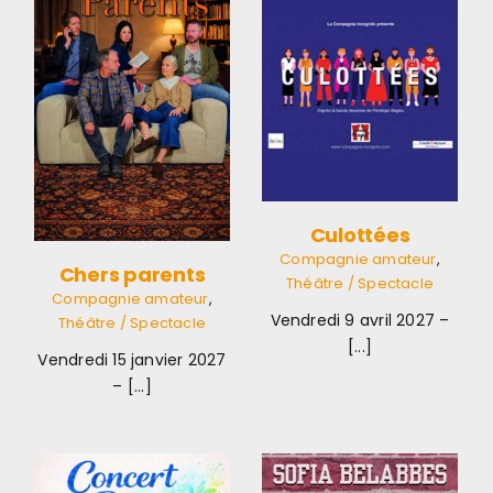
Culottées
Compagnie
amateur
Théâtre /
Spectacle
/
Culottées
Compagnie amateur
,
Chers parents
Théâtre / Spectacle
Compagnie amateur
,
Vendredi 9 avril 2027 –
Théâtre / Spectacle
[...]
Vendredi 15 janvier 2027
– [...]