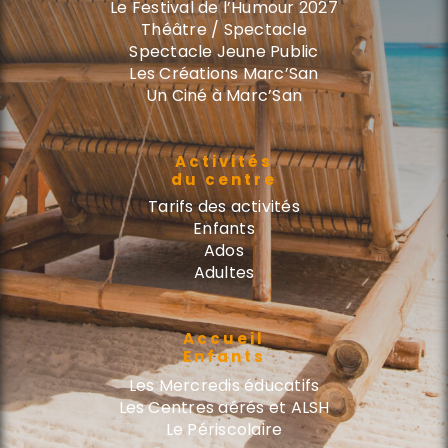
Le Festival de l’Humour 2027
Théâtre / Spectacle
Spectacle Jeune Public
Les Créations Marc’San
Un Ciné à Marc’San
Activités
du centre
Tarifs des activités
Enfants
Ados
Adultes
Accueil
Enfants
Les Mercredis éducatifs
Les Centres aérés et ALSH
Le Périscolaire