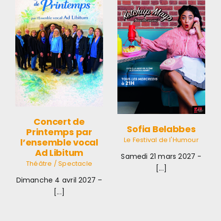
e
Sofia
Belabbes
e
Le Festival de
l'Humour
le
Concert de
Sofia Belabbes
Printemps par
Le Festival de l'Humour
l’ensemble vocal
Ad Libitum
Samedi 21 mars 2027 -
Théâtre / Spectacle
[...]
Dimanche 4 avril 2027 –
[...]